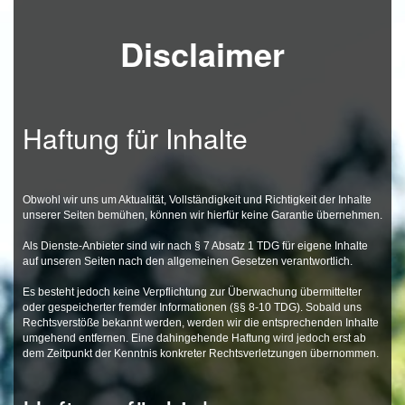
Disclaimer
Haftung für Inhalte
Obwohl wir uns um Aktualität, Vollständigkeit und Richtigkeit der Inhalte
unserer Seiten bemühen, können wir hierfür keine Garantie übernehmen.
Als Dienste-Anbieter sind wir nach § 7 Absatz 1 TDG für eigene Inhalte
auf unseren Seiten nach den allgemeinen Gesetzen verantwortlich.
Es besteht jedoch keine Verpflichtung zur Überwachung übermittelter
oder gespeicherter fremder Informationen (§§ 8-10 TDG). Sobald uns
Rechtsverstöße bekannt werden, werden wir die entsprechenden Inhalte
umgehend entfernen. Eine dahingehende Haftung wird jedoch erst ab
dem Zeitpunkt der Kenntnis konkreter Rechtsverletzungen übernommen.